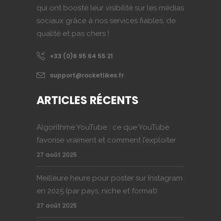
qui ont boosté leur visibilité sur les médias
sociaux grâce à nos services fiables, de
qualité et pas chers !
+33 (0)6 95 64 55 21
support@rocketlikes.fr
ARTICLES RÉCENTS
Algorithme YouTube : ce que YouTube
favorise vraiment et comment l’exploiter
27 août 2025
Meilleure heure pour poster sur Instagram
en 2025 (par pays, niche et format)
27 août 2025