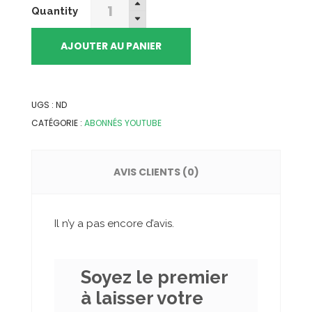
Acheter
Quantity
des
Abonnés
AJOUTER AU PANIER
YouTube
Français
quantity
UGS :
ND
CATÉGORIE :
ABONNÉS YOUTUBE
AVIS CLIENTS (0)
Il n’y a pas encore d’avis.
Soyez le premier
à laisser votre