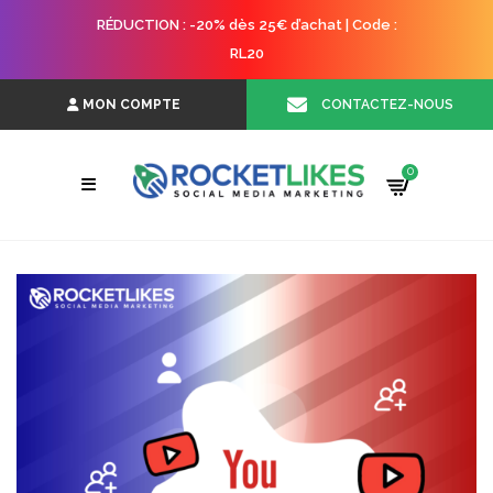
RÉDUCTION : -20% dès 25€ d’achat | Code :
RL20
CONTACTEZ-NOUS
MON COMPTE
0