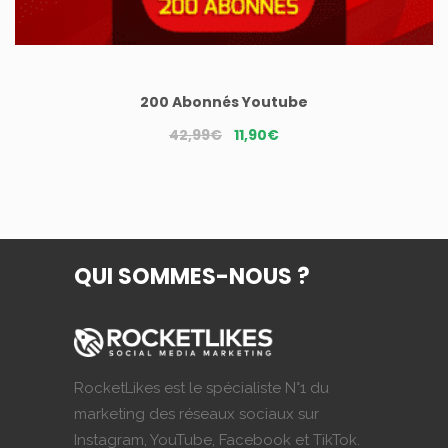
200 Abonnés Youtube
Le
Le
42,99
€
11,90
€
prix
prix
initial
actuel
était :
est :
42,99€.
11,90€.
QUI SOMMES-NOUS ?
RocketLikes est le spécialiste N°1 du
marketing des réseaux sociaux sur
Instagram, YouTube, Facebook et TikTok.