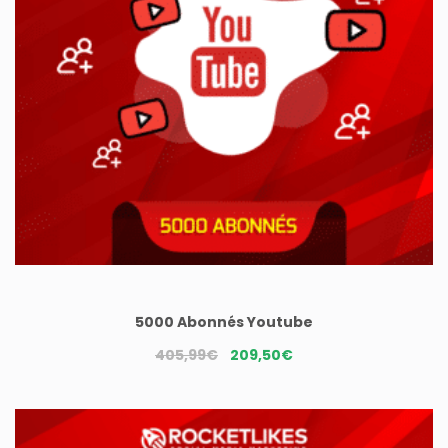
5000 Abonnés Youtube
Le
Le
405,99
€
209,50
€
prix
prix
initial
actuel
était :
est :