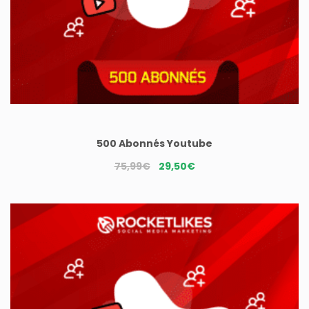
500 Abonnés Youtube
Le
Le
75,99
€
29,50
€
prix
prix
initial
actuel
était :
est :
75,99€.
29,50€.