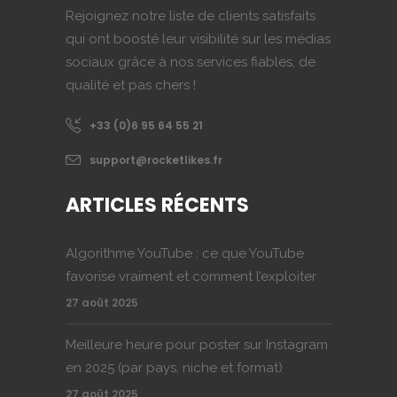
Rejoignez notre liste de clients satisfaits
qui ont boosté leur visibilité sur les médias
sociaux grâce à nos services fiables, de
qualité et pas chers !
+33 (0)6 95 64 55 21
support@rocketlikes.fr
ARTICLES RÉCENTS
Algorithme YouTube : ce que YouTube
favorise vraiment et comment l’exploiter
27 août 2025
Meilleure heure pour poster sur Instagram
en 2025 (par pays, niche et format)
27 août 2025