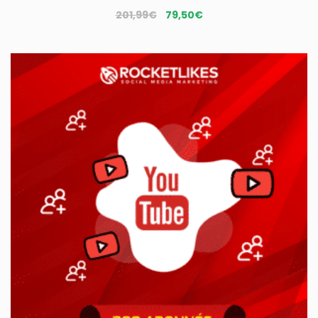
Le
Le
201,99
€
79,50
€
prix
prix
initial
actuel
était :
est :
201,99€.
79,50€.