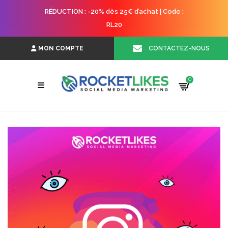
RÉDUCTION : -20% dès 25€ d’achat | Code :
RL20
CONTACTEZ-NOUS
MON COMPTE
0