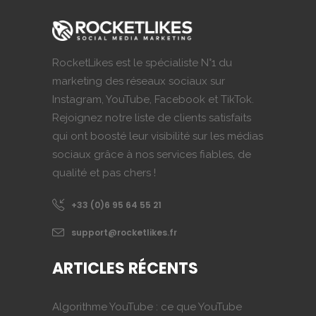
RocketLikes est le spécialiste N°1 du
marketing des réseaux sociaux sur
Instagram, YouTube, Facebook et TikTok.
Rejoignez notre liste de clients satisfaits
qui ont boosté leur visibilité sur les médias
sociaux grâce à nos services fiables, de
qualité et pas chers !
+33 (0)6 95 64 55 21
support@rocketlikes.fr
ARTICLES RÉCENTS
Algorithme YouTube : ce que YouTube