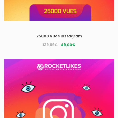
25000 Vues Instagram
Le
Le
139,99
€
49,00
€
prix
prix
initial
actuel
était :
est :
139,99€.
49,00€.