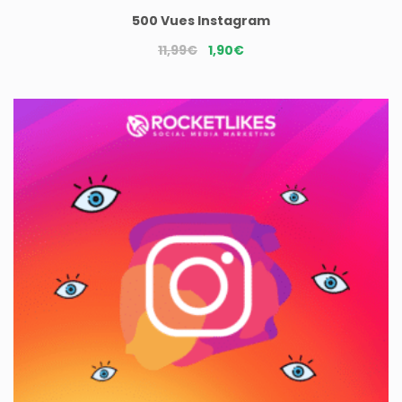
500 Vues Instagram
Le
Le
11,99
€
1,90
€
prix
prix
initial
actuel
était :
est :
11,99€.
1,90€.