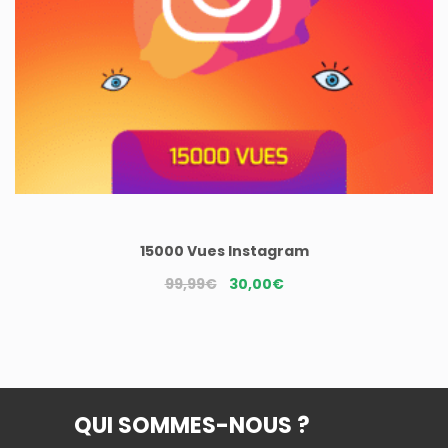
15000 Vues Instagram
Le
Le
99,99
€
30,00
€
prix
prix
initial
actuel
était :
est :
99,99€.
30,00€.
QUI SOMMES-NOUS ?