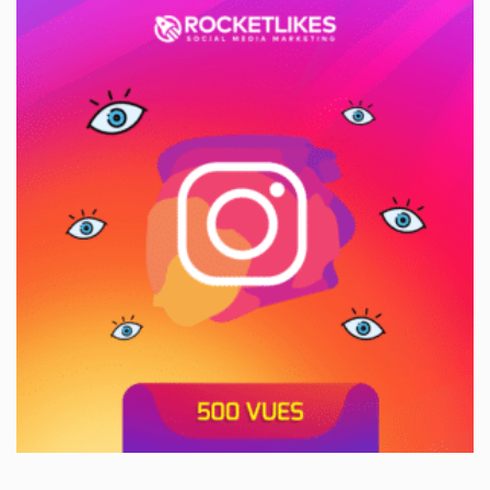
était :
est :
18,99€.
3,25€.