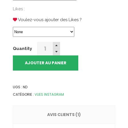
Likes :
Voulez-vous ajouter des Likes ?
Acheter
Quantity
des
Vues
AJOUTER AU PANIER
Instagram
IGTV
quantity
UGS :
ND
CATÉGORIE :
VUES INSTAGRAM
AVIS CLIENTS (1)