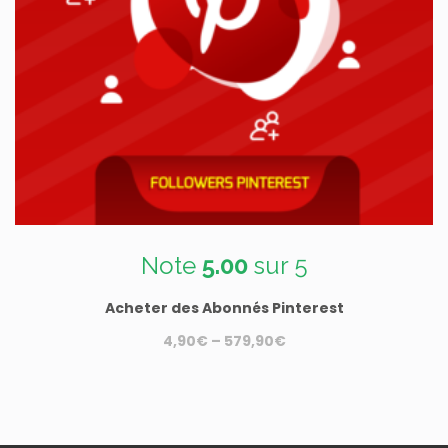
Note
5.00
sur 5
Acheter des Abonnés Pinterest
4,90
€
–
579,90
€
Ce
produit
a