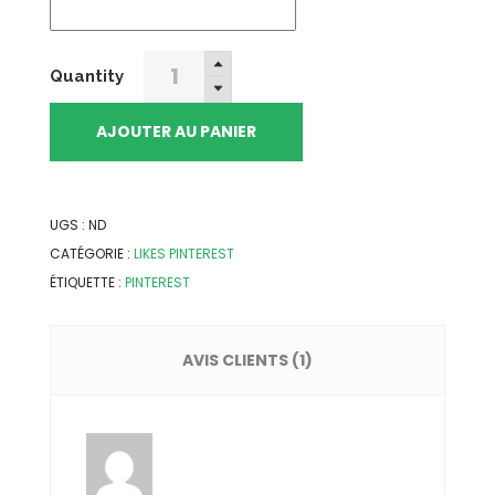
Acheter
Quantity
des
Likes
AJOUTER AU PANIER
Pinterest
quantity
UGS :
ND
CATÉGORIE :
LIKES PINTEREST
ÉTIQUETTE :
PINTEREST
AVIS CLIENTS (1)