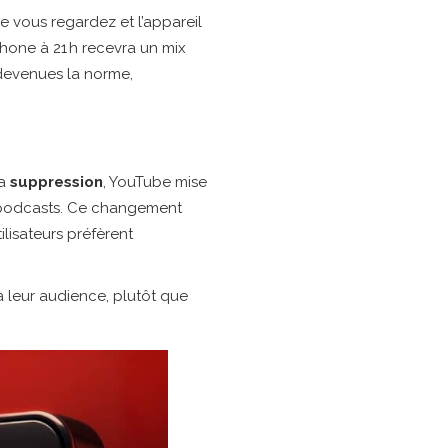
le vous regardez et l’appareil
phone à 21 h recevra un mix
devenues la norme,
sa
suppression
, YouTube mise
podcasts. Ce changement
ilisateurs préfèrent
à leur audience, plutôt que