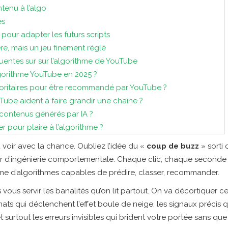
tenu à l’algo
es
s pour adapter les futurs scripts
e, mais un jeu finement réglé
uentes sur sur l’algorithme de YouTube
gorithme YouTube en 2025 ?
rioritaires pour être recommandé par YouTube ?
Tube aident à faire grandir une chaîne ?
 contenus générés par IA ?
r pour plaire à l’algorithme ?
à voir avec la chance. Oubliez l’idée du «
coup de buzz
» sorti 
 d’ingénierie comportementale. Chaque clic, chaque seconde
ème d’algorithmes capables de prédire, classer, recommander.
s vous servir les banalités qu’on lit partout. On va décortiquer
mats qui déclenchent l’effet boule de neige, les signaux précis 
surtout les erreurs invisibles qui brident votre portée sans qu