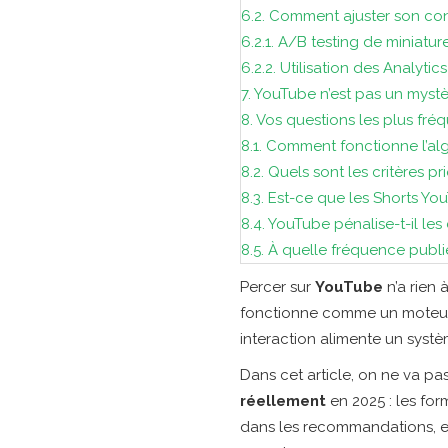
6.2.
Comment ajuster son con
6.2.1.
A/B testing de miniatur
6.2.2.
Utilisation des Analytic
7.
YouTube n’est pas un mystèr
8.
Vos questions les plus fréq
8.1.
Comment fonctionne l’al
8.2.
Quels sont les critères p
8.3.
Est-ce que les Shorts You
8.4.
YouTube pénalise-t-il les
8.5.
À quelle fréquence publie
Percer sur
YouTube
n’a rien 
fonctionne comme un moteur
interaction alimente un syst
Dans cet article, on ne va pa
réellement
en 2025 : les for
dans les recommandations, et 