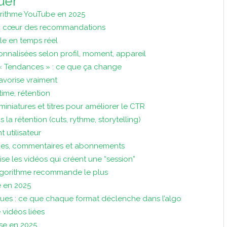
uer
rithme YouTube en 2025
le au cœur des recommandations
e en temps réel
nalisées selon profil, moment, appareil
t « Tendances » : ce que ça change
avorise vraiment
time, rétention
niatures et titres pour améliorer le CTR
la rétention (cuts, rythme, storytelling)
 utilisateur
kes, commentaires et abonnements
se les vidéos qui créent une “session”
lgorithme recommande le plus
e en 2025
ngues : ce que chaque format déclenche dans l’algo
 vidéos liées
se en 2025