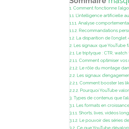
Sommaire
masq
1.
Comment fonctionne l’algo
1.1.
L’intelligence artificiel
1.1.1.
Analyse comportemental
1.1.2.
Recommandations person
1.2.
La disparition de l’ongle
2.
Les signaux que YouTube f
2.1.
Le triptyque : CTR, watch 
2.1.1.
Comment optimiser vos mi
2.1.2.
Le rôle du montage dans 
2.2.
Les signaux d’engagement
2.2.1.
Comment booster les li
2.2.2.
Pourquoi YouTube valori
3.
Types de contenus que l’a
3.1.
Les formats en croissanc
3.1.1.
Shorts, lives, vidéos lo
3.1.2.
Le pouvoir des séries de
3.2.
Ce que YouTube dévalori