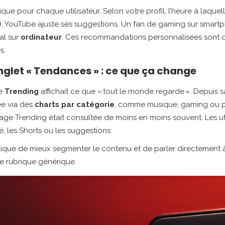
ique pour chaque utilisateur. Selon votre profil, l’heure à laquel
TV), YouTube ajuste ses suggestions. Un fan de gaming sur smart
nal sur
ordinateur
. Ces recommandations personnalisées sont 
s.
onglet « Tendances » : ce que ça change
ge
Trending
affichait ce que « tout le monde regarde ». Depuis 
ée via des
charts par catégorie
, comme musique, gaming ou 
a page Trending était consultée de moins en moins souvent. Les ut
é, les Shorts ou les suggestions.
plique de mieux segmenter le contenu et de parler directement 
ne rubrique générique.