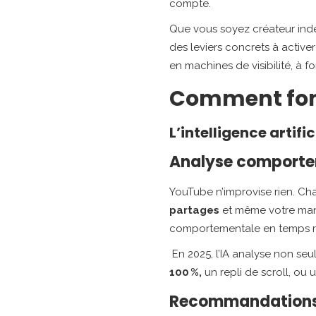
compte.
Que vous soyez créateur in
des leviers concrets à active
en machines de visibilité, à f
Comment fonc
L’intelligence arti
Analyse comporte
YouTube n’improvise rien. Ch
partages
et même votre man
comportementale en temps rée
En 2025, l’IA analyse non seu
100 %,
un repli de scroll, ou
Recommandations p