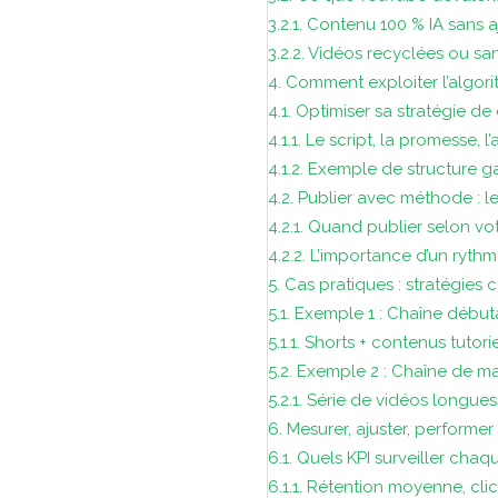
3.2.1.
Contenu 100 % IA sans 
3.2.2.
Vidéos recyclées ou san
4.
Comment exploiter l’algori
4.1.
Optimiser sa stratégie de
4.1.1.
Le script, la promesse, l
4.1.2.
Exemple de structure g
4.2.
Publier avec méthode : 
4.2.1.
Quand publier selon vot
4.2.2.
L’importance d’un ryth
5.
Cas pratiques : stratégies 
5.1.
Exemple 1 : Chaîne début
5.1.1.
Shorts + contenus tutori
5.2.
Exemple 2 : Chaîne de m
5.2.1.
Série de vidéos longues
6.
Mesurer, ajuster, performe
6.1.
Quels KPI surveiller cha
6.1.1.
Rétention moyenne, clic