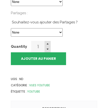
Partages :
Souhaitez-vous ajouter des Partages ?
Monétiser
Quantity
votre
chaine
AJOUTER AU PANIER
YouTube
-
Heures
UGS :
ND
de
CATÉGORIE :
VUES YOUTUBE
visionnage
ÉTIQUETTE :
YOUTUBE
quantity