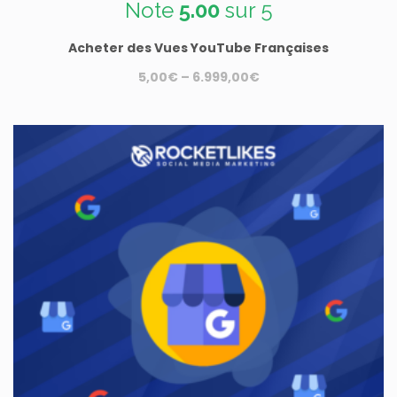
Note
5.00
sur 5
Acheter des Vues YouTube Françaises
5,00
€
–
6.999,00
€
Ce
produit
a
plusieurs
variations.
Les
options
peuvent
être
choisies
sur
la
page