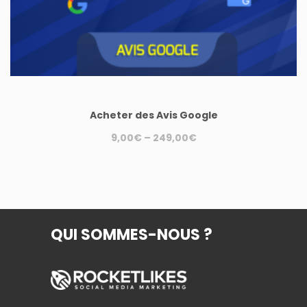
du
produit
Acheter des Avis Google
9,00
€
–
249,00
€
Ce
produit
a
plusieurs
QUI SOMMES-NOUS ?
variations.
Les
options
peuvent
être