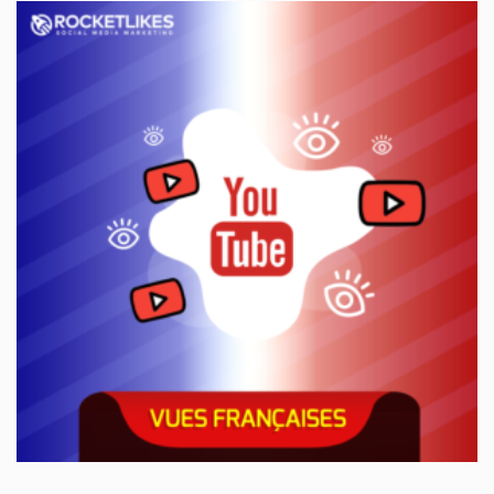
était :
est :
75,99€.
39,00€.