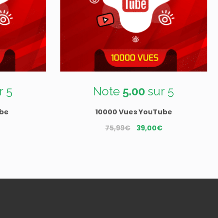
r 5
Note
5.00
sur 5
ube
10000 Vues YouTube
Le
Le
Le
75,99
€
39,00
€
prix
prix
prix
actuel
initial
actuel
est :
était :
est :
21,90€.
75,99€.
39,00€.