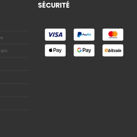
SÉCURITÉ
be
gram