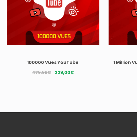
100000 Vues YouTube
1 Million
Le
Le
479,99
€
229,00
€
prix
prix
initial
actuel
était :
est :
479,99€.
229,00€.