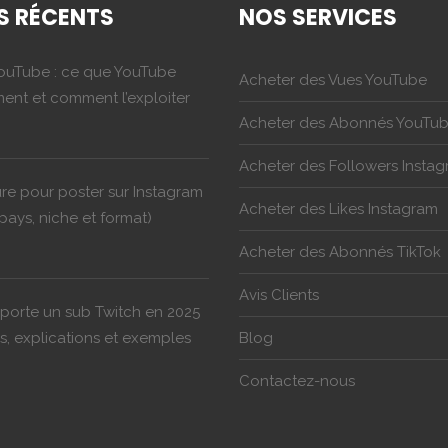
S RÉCENTS
NOS SERVICES
ouTube : ce que YouTube
Acheter des Vues YouTube
ment et comment l’exploiter
Acheter des Abonnés YouTu
Acheter des Followers Insta
ure pour poster sur Instagram
Acheter des Likes Instagram
pays, niche et format)
Acheter des Abonnés TikTok
Avis Clients
orte un sub Twitch en 2025
els, explications et exemples
Blog
Contactez-nous