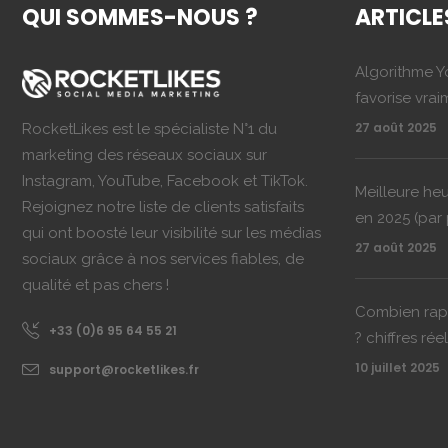
QUI SOMMES-NOUS ?
ARTICLE
Algorithme Y
favorise vrai
27 août 2025
RocketLikes est le spécialiste N°1 du
marketing des réseaux sociaux sur
Instagram, YouTube, Facebook et TikTok.
Meilleure he
Rejoignez notre liste de clients satisfaits
en 2025 (par 
qui ont boosté leur visibilité sur les médias
27 août 2025
sociaux grâce à nos services fiables, de
qualité et pas chers !
Combien rapp
+33 (0)6 95 64 55 21
? chiffres ré
10 juillet 2025
support@rocketlikes.fr