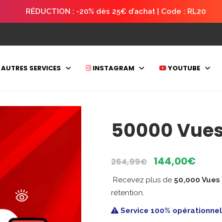
RÉDUCTION : -20% dès 25€ d’achat | Code : RL20
AUTRES SERVICES
INSTAGRAM
YOUTUBE
50000 Vue
Le
Le
144,00
€
264,99
€
prix
prix
Recevez plus de
50,000 Vues
initial
actu
rétention.
était :
est :
264,99€.
144,
Service 100% opérationnel, 