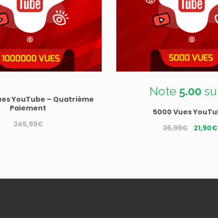
Note
5.00
su
 Vues YouTube – Quatrième
Paiement
5000 Vues YouT
345,99
€
Le
36,99
€
21,90
€
prix
initial
était :
36,99€.