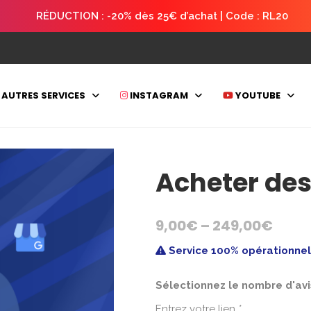
RÉDUCTION : -20% dès 25€ d’achat | Code : RL20
AUTRES SERVICES
INSTAGRAM
YOUTUBE
Acheter des
9,00
€
–
249,00
€
Service 100% opérationnel, 
Sélectionnez le nombre d'av
Entrez votre lien
*