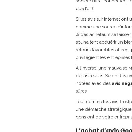
société ultra-connectée, l
que l’or !
Si les avis sur internet ont 
comme une source d’informa
% des acheteurs se laissen
souhaitent acquérir un bie
retours favorables attiren
privilégient les entreprise
À l’inverse, une mauvaise
r
désastreuses. Selon Reviewt
notées avec des
avis néga
sûres.
Tout comme les avis Trustpil
une démarche stratégique q
gens ont de votre entreprise
L’achat d’avis Goo