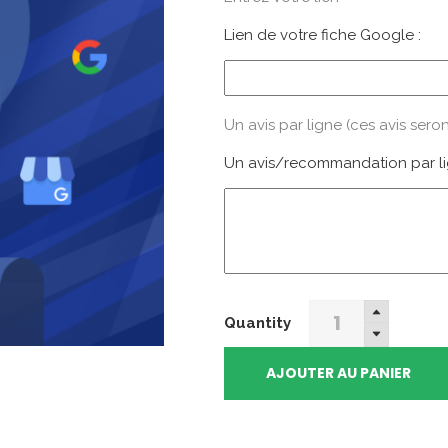
Lien de votre fiche Google :
Un avis par ligne (ces avis seron
Un avis/recommandation par li
Acheter
Quantity
des
Avis
AJOUTER AU PANIER
Google
quantity