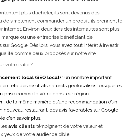
ontentent plus d’acheter, ils sont devenus des
eu de simplement commander un produit, ils prennent le
r internet. Environ deux tiers des internautes sont plus
e marque ou une entreprise bénéficiant de
ur Google. Dès lors, vous avez tout intérêt à investir
ualité comme ceux proposés sur notre site.
r votre trafic ?
ncement local
(
SEO local
) : un nombre important
te en tête des résultats naturels géolocalisés lorsque les
treprise comme la vôtre dans leur région.
iquer : de la même manière qu’une recommandation d’un
n nouveau restaurant, des avis favorables sur Google
vie d’en savoir plus.
 les
avis clients
témoignent de votre valeur et
aux yeux de votre audience cible.