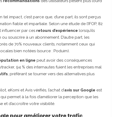
es
recommandations
des utilisateurs pèsent plus lourd
un tel impact, c’est parce que, d’une part, ils sont perçus
tion fiable et impartiale. Selon une étude de l’IFOP, 82
t influencer par ces
retours d’expérience
lorsqu’ils
n ou souscrire à un abonnement. D’autre part, les
t près de 70% nouveaux clients, notamment ceux qui
s locales bien notées (source : Poduim).
éputation en ligne
peut avoir des conséquences
racker, 94 % des internautes fuient les entreprises mal
tifs
, préférant se tourner vers des alternatives plus
ot, eKomi et Avis vérifiés, l’achat d’
avis sur Google
est
ui permet à la fois d’améliorer la perception que les
 et d’accroître votre visibilité.
gle pour améliorer votre trafic