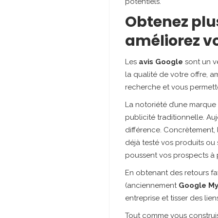
potentiels.
Obtenez plus
améliorez vo
Les
avis Google
sont un vé
la qualité de votre offre, 
recherche et vous permette
La notoriété d’une marque n
publicité traditionnelle. A
différence. Concrètement, l
déjà testé vos produits ou 
poussent vos prospects à p
En obtenant des retours f
(anciennement
Google My
entreprise et tisser des lie
Tout comme vous construis