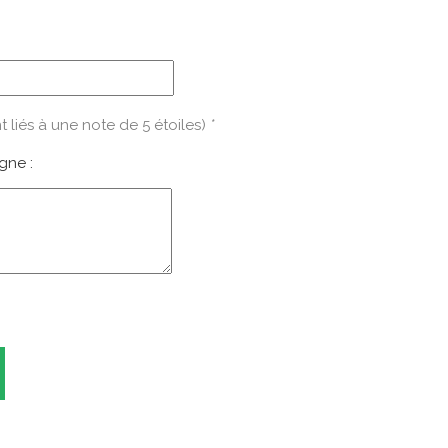
t liés à une note de 5 étoiles)
*
gne :