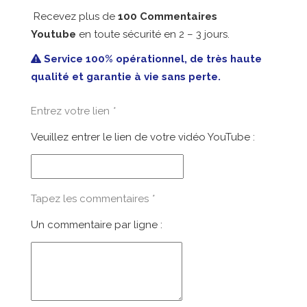
prix
prix
Recevez plus de
100 Commentaires
initial
actuel
Youtube
en toute sécurité en 2 – 3 jours.
était :
est :
85,99€.
44,90€.
Service 100% opérationnel, de très haute
qualité et garantie à vie sans perte.
Entrez votre lien
*
Veuillez entrer le lien de votre vidéo YouTube :
Tapez les commentaires
*
Un commentaire par ligne :