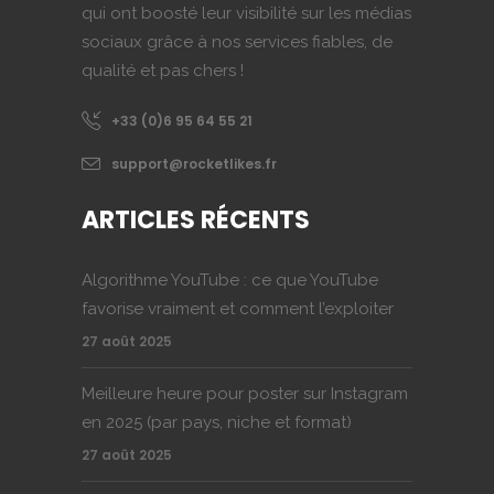
qui ont boosté leur visibilité sur les médias
sociaux grâce à nos services fiables, de
qualité et pas chers !
+33 (0)6 95 64 55 21
support@rocketlikes.fr
ARTICLES RÉCENTS
Algorithme YouTube : ce que YouTube
favorise vraiment et comment l’exploiter
27 août 2025
Meilleure heure pour poster sur Instagram
en 2025 (par pays, niche et format)
27 août 2025