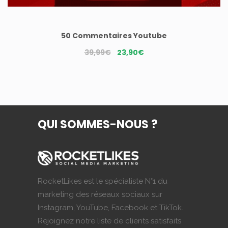
50 Commentaires Youtube
Le
Le
39,99
€
23,90
€
prix
prix
initial
actuel
était :
est :
39,99€.
23,90€.
QUI SOMMES-NOUS ?
RocketLikes est le spécialiste N°1 du
marketing des réseaux sociaux sur
Instagram, YouTube, Facebook et TikTok.
Rejoignez notre liste de clients satisfaits