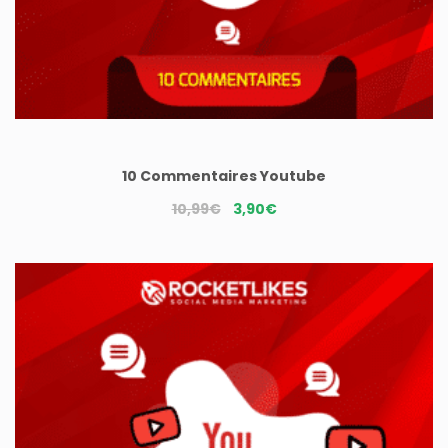
10 Commentaires Youtube
Le
Le
10,99
€
3,90
€
prix
prix
initial
actuel
était :
est :
10,99€.
3,90€.