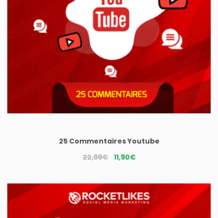
25 Commentaires Youtube
Le
Le
22,99
€
11,90
€
prix
prix
initial
actuel
était :
est :
22,99€.
11,90€.