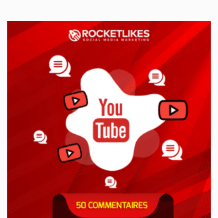
prix
prix
initial
actuel
était :
est :
57,99€.
34,90€.