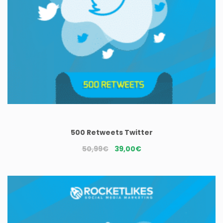
500 Retweets Twitter
Le
Le
50,99
€
39,00
€
prix
prix
initial
actuel
était :
est :
50,99€.
39,00€.