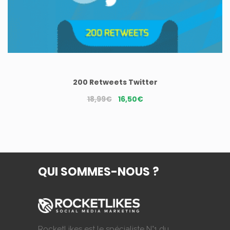
200 Retweets Twitter
Le
Le
18,99
€
16,50
€
prix
prix
initial
actuel
était :
est :
18,99€.
16,50€.
QUI SOMMES-NOUS ?
RocketLikes est le spécialiste N°1 du