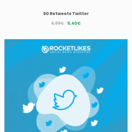
50 Retweets Twitter
Le
Le
6,99
€
5,40
€
prix
prix
initial
actuel
était :
est :
6,99€.
5,40€.