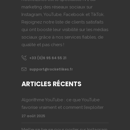
marketing des réseaux sociaux sur
Instagram, YouTube, Facebook et TikTok.
Rejoignez notre liste de clients satisfaits
qui ont boosté leur visibilité sur les médias
sociaux grâce à nos services fiables, de
qualité et pas chers !
+33 (0)6 95 64 55 21
support@rocketlikes.fr
ARTICLES RÉCENTS
Algorithme YouTube : ce que YouTube
favorise vraiment et comment l’exploiter
27 août 2025
Meilleure heure pour poster sur Instagram