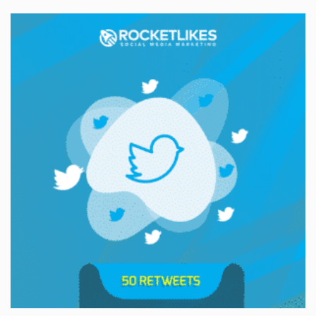
initial
actuel
était :
est :
39,99€.
32,20€.