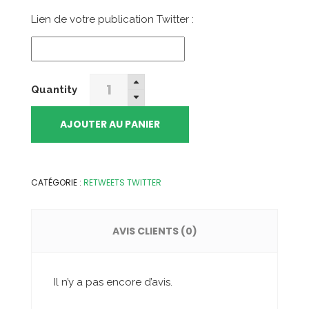
était :
est :
Lien de votre publication Twitter :
15,99€.
11,90€.
100
Quantity
Retweets
Twitter
AJOUTER AU PANIER
quantity
CATÉGORIE :
RETWEETS TWITTER
AVIS CLIENTS (0)
Il n’y a pas encore d’avis.