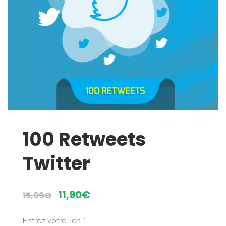
100 Retweets
Twitter
Le
Le
11,90
€
15,99
€
prix
prix
initial
actuel
Entrez votre lien
*