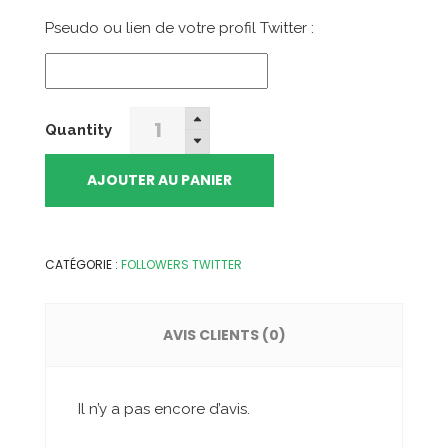
était :
est :
Pseudo ou lien de votre profil Twitter :
892,90€.
669,00€.
10000
Quantity
Followers
Twitter
AJOUTER AU PANIER
quantity
CATÉGORIE :
FOLLOWERS TWITTER
AVIS CLIENTS (0)
Il n’y a pas encore d’avis.