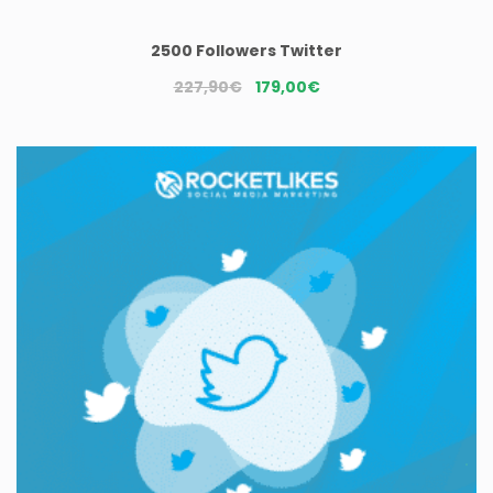
2500 Followers Twitter
Le
Le
227,90
€
179,00
€
prix
prix
initial
actuel
était :
est :
227,90€.
179,00€.