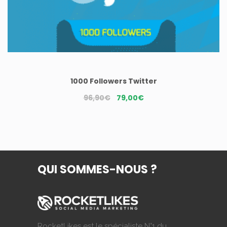
1000 Followers Twitter
Le
Le
96,90
€
79,00
€
prix
prix
initial
actuel
était :
est :
96,90€.
79,00€.
QUI SOMMES-NOUS ?
RocketLikes est le spécialiste N°1 du