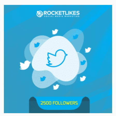
initial
actuel
était :
est :
451,90€.
349,00€.