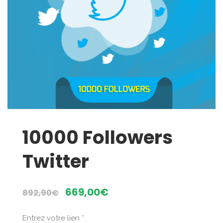
10000 Followers
Twitter
Le
Le
669,00
€
892,90
€
prix
prix
initial
actuel
Entrez votre lien
*