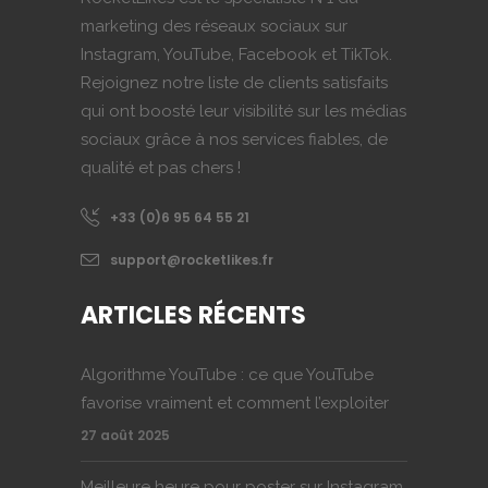
marketing des réseaux sociaux sur
Instagram, YouTube, Facebook et TikTok.
Rejoignez notre liste de clients satisfaits
qui ont boosté leur visibilité sur les médias
sociaux grâce à nos services fiables, de
qualité et pas chers !
+33 (0)6 95 64 55 21
support@rocketlikes.fr
ARTICLES RÉCENTS
Algorithme YouTube : ce que YouTube
favorise vraiment et comment l’exploiter
27 août 2025
Meilleure heure pour poster sur Instagram