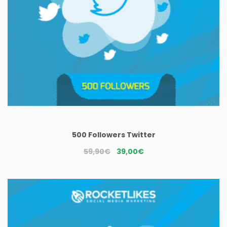
500 Followers Twitter
Le
Le
59,90
€
39,00
€
prix
prix
initial
actuel
était :
est :
59,90€.
39,00€.