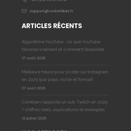
support@rocketlikes.fr
ARTICLES RÉCENTS
Algorithme YouTube : ce que YouTube
favorise vraiment et comment l’exploiter
27 août 2025
Meilleure heure pour poster sur Instagram
en 2025 (par pays, niche et format)
27 août 2025
Combien rapporte un sub Twitch en 2025
? chiffres réels, explications et exemples
10 juillet 2025