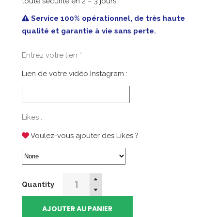
toute sécurité en 2 – 3 jours.
était :
est :
69,99€.
23,00€.
Service 100% opérationnel, de très haute
qualité et garantie à vie sans perte.
Entrez votre lien
*
Lien de votre vidéo Instagram :
Likes :
Voulez-vous ajouter des Likes ?
10000
Quantity
Vues
Instagram
AJOUTER AU PANIER