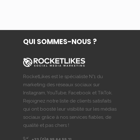
prix
prix
initial
actuel
était :
est :
7,99€.
1,45€.
QUI SOMMES-NOUS ?
RocketLikes est le spécialiste N°1 du
marketing des réseaux sociaux sur
Instagram, YouTube, Facebook et TikTok.
Rejoignez notre liste de clients satisfaits
qui ont boosté leur visibilité sur les médias
sociaux grâce à nos services fiables, de
qualité et pas chers !
+33 (0)6 95 64 55 21