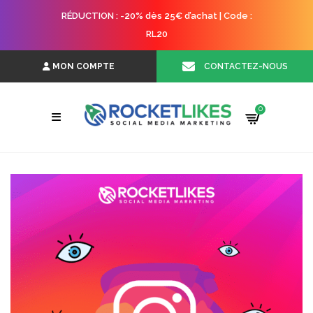
RÉDUCTION : -20% dès 25€ d’achat | Code :
RL20
CONTACTEZ-NOUS
MON COMPTE
0