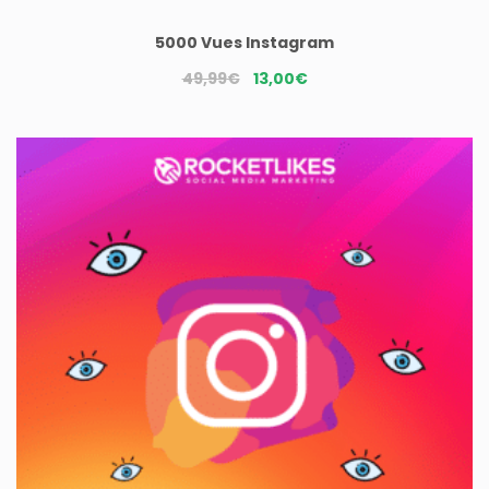
5000 Vues Instagram
Le
Le
49,99
€
13,00
€
prix
prix
initial
actuel
était :
est :
49,99€.
13,00€.