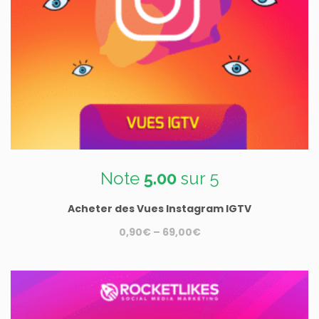
Note
5.00
sur 5
Acheter des Vues Instagram IGTV
0,90
€
–
69,00
€
Ce
produit
a
plusieurs