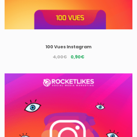
100 Vues Instagram
Le
Le
4,00
€
0,90
€
prix
prix
initial
actuel
était :
est :
4,00€.
0,90€.