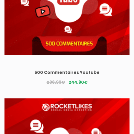
500 Commentaires Youtube
Le
Le
298,99
€
244,90
€
prix
prix
initial
actuel
était :
est :
298,99€.
244,90€.