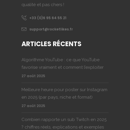
qualité et pas chers !
+33 (0)6 95 64 55 21
support@rocketlikes.fr
ARTICLES RÉCENTS
Algorithme YouTube : ce que YouTube
favorise vraiment et comment l’exploiter
27 août 2025
Meilleure heure pour poster sur Instagram
en 2025 (par pays, niche et format)
27 août 2025
Combien rapporte un sub Twitch en 2025
? chiffres réels, explications et exemples