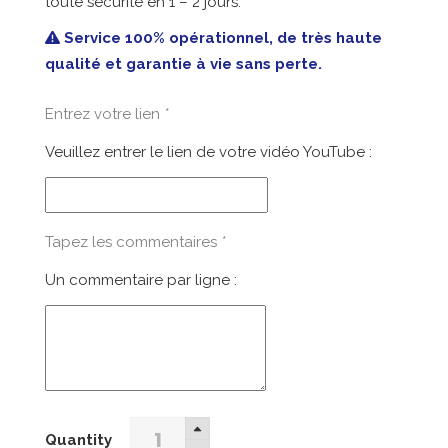
toute sécurité en 1 – 2 jours.
était :
est :
22,99€.
11,90€.
Service 100% opérationnel, de très haute
qualité et garantie à vie sans perte.
Entrez votre lien
*
Veuillez entrer le lien de votre vidéo YouTube :
Tapez les commentaires
*
Un commentaire par ligne :
25
Quantity