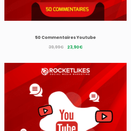
50 Commentaires Youtube
Le
Le
39,99
€
23,90
€
prix
prix
initial
actuel
était :
est :
39,99€.
23,90€.