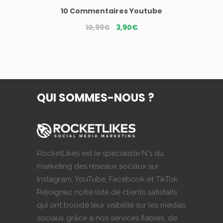
10 Commentaires Youtube
Le
Le
10,99
€
3,90
€
prix
prix
initial
actuel
était :
est :
10,99€.
3,90€.
QUI SOMMES-NOUS ?
RocketLikes est le spécialiste N°1 du
marketing des réseaux sociaux sur
Instagram, YouTube, Facebook et TikTok.
Rejoignez notre liste de clients satisfaits
qui ont boosté leur visibilité sur les médias
sociaux grâce à nos services fiables, de