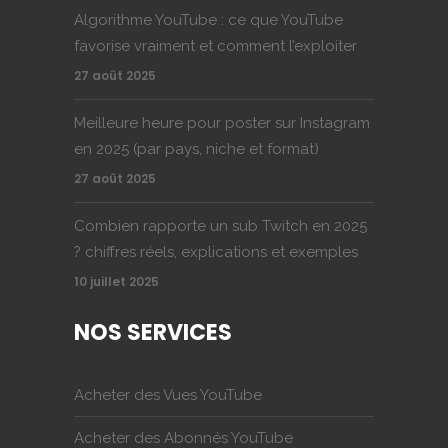
Algorithme YouTube : ce que YouTube
favorise vraiment et comment l’exploiter
27 août 2025
Meilleure heure pour poster sur Instagram
en 2025 (par pays, niche et format)
27 août 2025
Combien rapporte un sub Twitch en 2025
? chiffres réels, explications et exemples
10 juillet 2025
NOS SERVICES
Acheter des Vues YouTube
Acheter des Abonnés YouTube