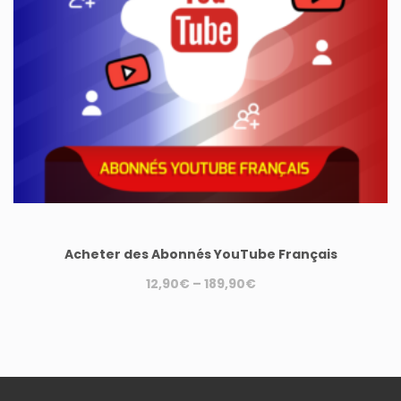
Acheter des Abonnés YouTube Français
12,90
€
–
189,90
€
Ce
produit
a
plusieurs