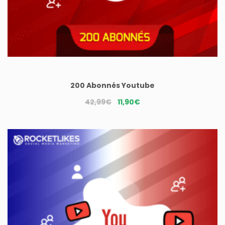
200 Abonnés Youtube
Le
Le
42,99
€
11,90
€
prix
prix
initial
actuel
était :
est :
42,99€.
11,90€.