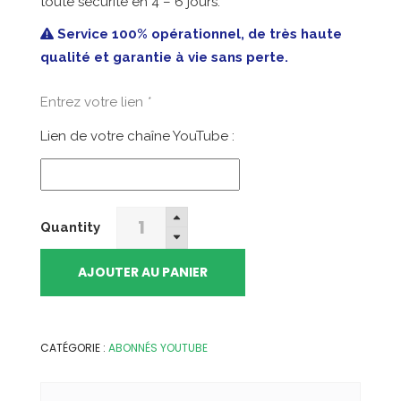
toute sécurité en 4 – 6 jours.
était :
est :
215,99€.
119,50€.
Service 100% opérationnel, de très haute
qualité et garantie à vie sans perte.
Entrez votre lien
*
Lien de votre chaîne YouTube :
2500
Quantity
Abonnés
Youtube
AJOUTER AU PANIER
quantity
CATÉGORIE :
ABONNÉS YOUTUBE