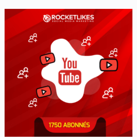
prix
prix
initial
actuel
était :
est :
75,99€.
29,50€.