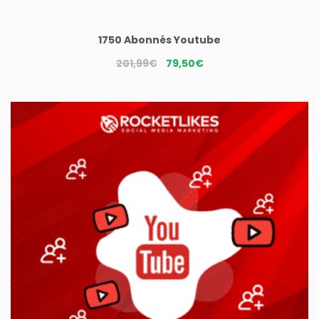
1750 Abonnés Youtube
Le
Le
201,99
€
79,50
€
prix
prix
initial
actuel
était :
est :
201,99€.
79,50€.