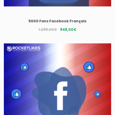
5000 Fans Facebook Français
Le
Le
1.299,00
€
948,00
€
prix
prix
initial
actuel
était :
est :
1.299,00€.
948,00€.