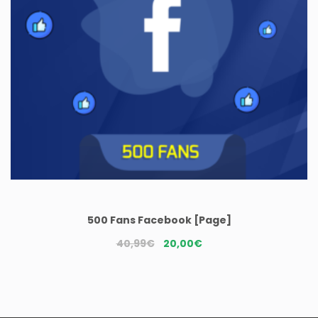
500 Fans Facebook [Page]
Le
Le
40,99
€
20,00
€
prix
prix
initial
actuel
était :
est :
40,99€.
20,00€.