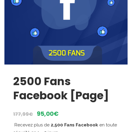
2500 Fans
Facebook [Page]
Le
Le
95,00
€
177,99
€
prix
prix
Recevez plus de
2,500 Fans Facebook
en toute
initial
actuel