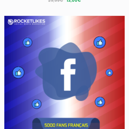
Le
Le
29,99
€
13,00
€
prix
prix
initial
actuel
était :
est :
29,99€.
13,00€.