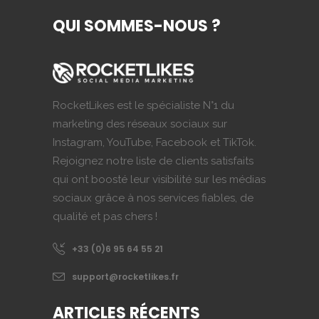
QUI SOMMES-NOUS ?
RocketLikes est le spécialiste N°1 du
marketing des réseaux sociaux sur
Instagram, YouTube, Facebook et TikTok.
Rejoignez notre liste de clients satisfaits
qui ont boosté leur visibilité sur les médias
sociaux grâce à nos services fiables, de
qualité et pas chers !
+33 (0)6 95 64 55 21
support@rocketlikes.fr
ARTICLES RÉCENTS