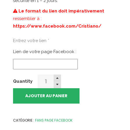
sécurité en 1 – 2 jours.
était :
est :
177,99€.
95,00€.
Le format du lien doit impérativement
ressembler à :
https://www.facebook.com/Cristiano/
Entrez votre lien
*
Lien de votre page Facebook :
2500
Quantity
Fans
Facebook
AJOUTER AU PANIER
[Page]
quantity
CATÉGORIE :
FANS PAGE FACEBOOK