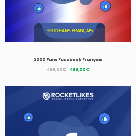
3000 Fans Facebook Français
Le
Le
499,00
€
459,00
€
prix
prix
initial
actuel
était :
est :
499,00€.
459,00€.