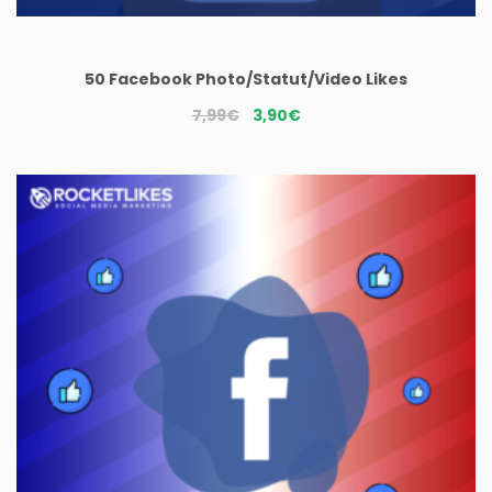
50 Facebook Photo/Statut/Video Likes
Le
Le
7,99
€
3,90
€
prix
prix
initial
actuel
était :
est :
7,99€.
3,90€.