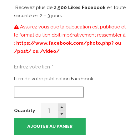
prix
prix
Recevez plus de
2,500 Likes Facebook
en toute
initial
actuel
sécurité en 2 – 3 jours.
était :
est :
117,99€.
99,00€.
Assurez vous que la publication est publique et
le format du lien doit impérativement ressembler à
:
https://www.facebook.com/photo.php? ou
/post/ ou /video/
Entrez votre lien
*
Lien de votre publication Facebook :
2500
Quantity
Facebook
Photo/Statut/Video
AJOUTER AU PANIER
Likes
quantity