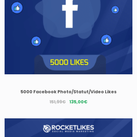
5000 Facebook Photo/Statut/Video Likes
Le
Le
151,99
€
135,00
€
prix
prix
initial
actuel
était :
est :
151,99€.
135,00€.