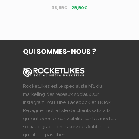
Le
Le
38,99
€
29,90
€
prix
prix
initial
actuel
était :
est :
38,99€.
29,90€.
QUI SOMMES-NOUS ?
RocketLikes est le spécialiste N°1 du
marketing des réseaux sociaux sur
Instagram, YouTube, Facebook et TikTok.
Rejoignez notre liste de clients satisfaits
qui ont boosté leur visibilité sur les médias
sociaux grâce à nos services fiables, de
qualité et pas chers !