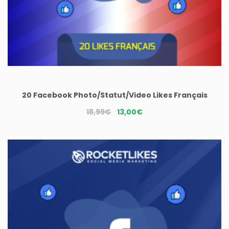
20 Facebook Photo/Statut/Video Likes Français
Le
Le
18,99
€
13,00
€
prix
prix
initial
actuel
était :
est :
18,99€.
13,00€.