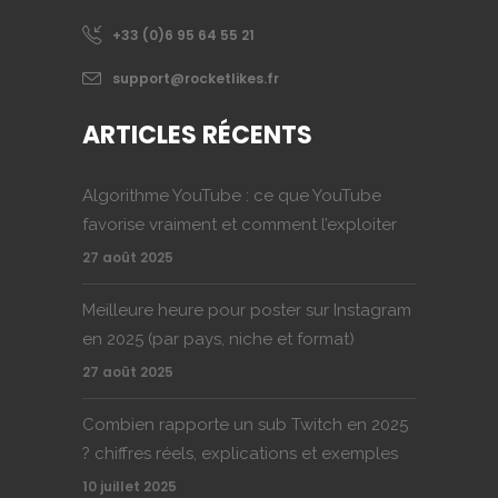
+33 (0)6 95 64 55 21
support@rocketlikes.fr
ARTICLES RÉCENTS
Algorithme YouTube : ce que YouTube
favorise vraiment et comment l’exploiter
27 août 2025
Meilleure heure pour poster sur Instagram
en 2025 (par pays, niche et format)
27 août 2025
Combien rapporte un sub Twitch en 2025
? chiffres réels, explications et exemples
10 juillet 2025