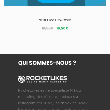
200 Likes Twitter
Le
Le
18,99
€
16,50
€
prix
prix
initial
actuel
était :
est :
18,99€.
16,50€.
QUI SOMMES-NOUS ?
RocketLikes est le spécialiste N°1 du
marketing des réseaux sociaux sur
Instagram, YouTube, Facebook et TikTok.
Rejoignez notre liste de clients satisfaits