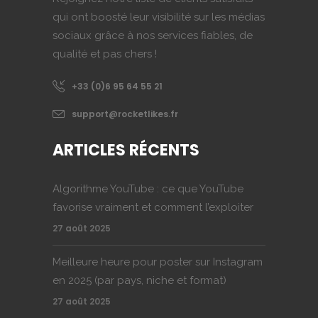
qui ont boosté leur visibilité sur les médias
sociaux grâce à nos services fiables, de
qualité et pas chers !
+33 (0)6 95 64 55 21
support@rocketlikes.fr
ARTICLES RÉCENTS
Algorithme YouTube : ce que YouTube
favorise vraiment et comment l’exploiter
27 août 2025
Meilleure heure pour poster sur Instagram
en 2025 (par pays, niche et format)
27 août 2025