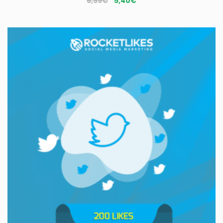
Le
Le
6,99
€
5,40
€
prix
prix
initial
actuel
était :
est :
6,99€.
5,40€.