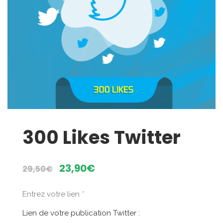
300 Likes Twitter
Le
Le
23,90
€
29,50
€
prix
prix
initial
actuel
Entrez votre lien
*
était :
est :
Lien de votre publication Twitter :
29,50€.
23,90€.