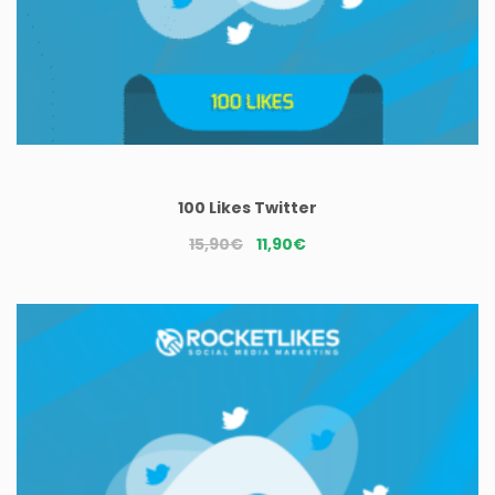
100 Likes Twitter
Le
Le
15,90
€
11,90
€
prix
prix
initial
actuel
était :
est :
15,90€.
11,90€.