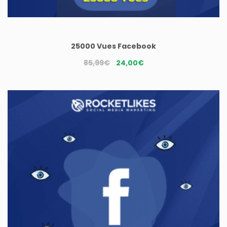
25000 Vues Facebook
Le
Le
85,99
€
24,00
€
prix
prix
initial
actuel
était :
est :
85,99€.
24,00€.