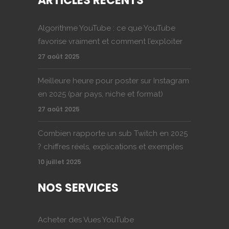
ARTICLES RÉCENTS
Algorithme YouTube : ce que YouTube
favorise vraiment et comment l’exploiter
27 août 2025
Meilleure heure pour poster sur Instagram
en 2025 (par pays, niche et format)
27 août 2025
Combien rapporte un sub Twitch en 2025
? chiffres réels, explications et exemples
10 juillet 2025
NOS SERVICES
Acheter des Vues YouTube