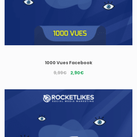
1000 Vues Facebook
Le
Le
9,99
€
2,90
€
prix
prix
initial
actuel
était :
est :
9,99€.
2,90€.