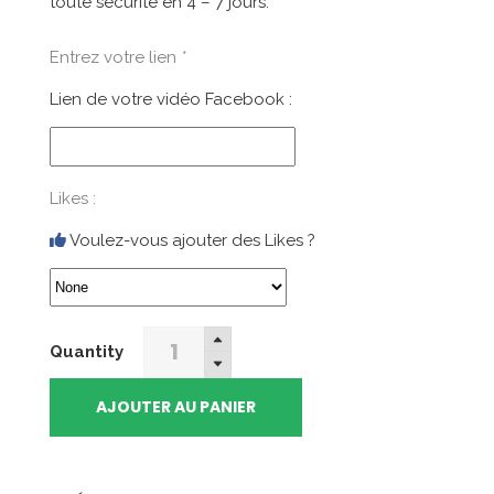
toute sécurité en 4 – 7 jours.
était :
est :
489,99€.
399,00€.
Entrez votre lien
*
Lien de votre vidéo Facebook :
Likes :
Voulez-vous ajouter des Likes ?
500000
Quantity
Vues
Facebook
AJOUTER AU PANIER
quantity