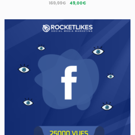
Le
Le
169,99
€
49,00
€
prix
prix
initial
actuel
était :
est :
169,99€.
49,00€.