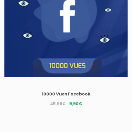
10000 Vues Facebook
Le
Le
45,99
€
9,90
€
prix
prix
initial
actuel
était :
est :