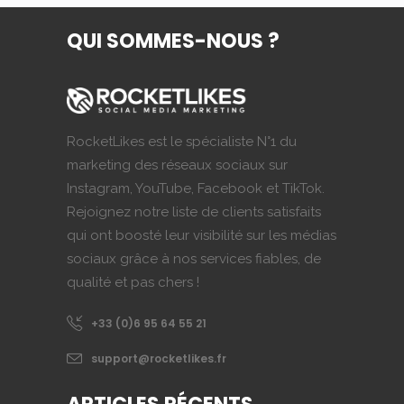
45,99€.
9,90€.
QUI SOMMES-NOUS ?
RocketLikes est le spécialiste N°1 du
marketing des réseaux sociaux sur
Instagram, YouTube, Facebook et TikTok.
Rejoignez notre liste de clients satisfaits
qui ont boosté leur visibilité sur les médias
sociaux grâce à nos services fiables, de
qualité et pas chers !
+33 (0)6 95 64 55 21
support@rocketlikes.fr