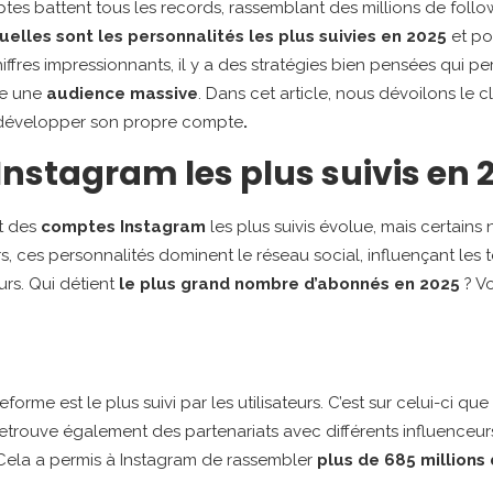
ptes battent tous les records, rassemblant des millions de follo
uelles sont les personnalités les plus suivies en 2025
et pou
chiffres impressionnants, il y a des stratégies bien pensées qui
re une
audience massive
. Dans cet article, nous dévoilons le 
développer son propre compte
.
nstagram les plus suivis en 
t des
comptes Instagram
les plus suivis évolue, mais certains
s, ces personnalités dominent le réseau social, influençant les
urs. Qui détient
le plus grand nombre d’abonnés en 2025
? Vo
eforme est le plus suivi par les utilisateurs. C’est sur celui-ci qu
y retrouve également des partenariats avec différents influenceu
Cela a permis à Instagram de rassembler
plus de 685 millions