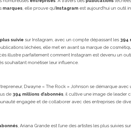
s nombreuses
entreprises
. À travers des
publications
léchées
es
marques
, elle prouve qu’
Instagram
est aujourd’hui un outil 
plus suivie
sur Instagram, avec un compte dépassant les
394 
 publications léchées, elle met en avant sa marque de cosmétiq
cès illustre parfaitement comment Instagram est devenu un outi
és souhaitant monétiser leur influence.
ntrepreneur, Dwayne « The Rock » Johnson se démarque avec un 
lus de
394 millions d’abonnés
, il cultive une image de leader c
nauté engagée et de collaborer avec des entreprises de diver
’abonnés
, Ariana Grande est l’une des artistes les plus suivies s