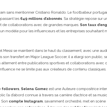
ram sans mentionner Cristiano Ronaldo. Le footballeur portugais
dépassant les
649 millions d’abonnés
. Sa stratégie repose sur
 et de collaborations avec de grandes marques.
Son taux d’e
 un modèle pour les influenceurs et les entreprises souhaitant max
nel Messi se maintient dans le haut du classement, avec une au
is son transfert en Major League Soccer, il a élargi son public, 
 alternent entre publications sportives et collaborations avec 
influence ne se limite pas aux créateurs de contenu classiques.
e followers
,
Selena Gomez
est une Auteure compositrice inte
ublic l’a d’abord connue à travers sa carrière d’actrice et sa musi
e. Son
compte Instagram
, savamment orchestré, met en scène