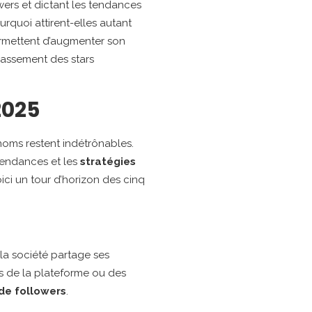
wers et dictant les tendances
rquoi attirent-elles autant
 permettent d’augmenter son
classement des stars
2025
 noms restent indétrônables.
 tendances et les
stratégies
ici un tour d’horizon des cinq
e la société partage ses
rs de la plateforme ou des
 de followers
.