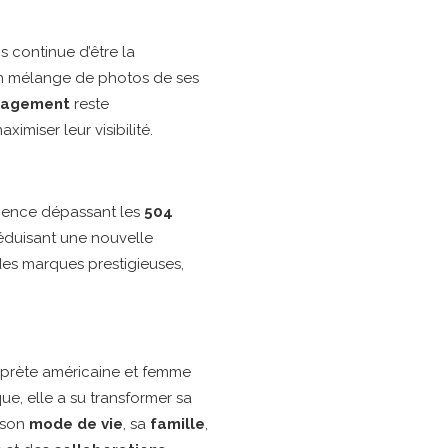
 continue d’être la
 un mélange de photos de ses
ngagement
reste
imiser leur visibilité.
dience dépassant les
504
séduisant une nouvelle
des marques prestigieuses,
rprète américaine et femme
que, elle a su transformer sa
 son
mode de vie
, sa
famille
,