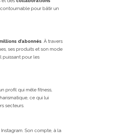
 et des
collaborations
incontournable pour bâtir un
millions d’abonnés
. À travers
ues, ses produits et son mode
l puissant pour les
profil qui mêle fitness,
harismatique, ce qui lui
s secteurs.
ur Instagram. Son compte, à la