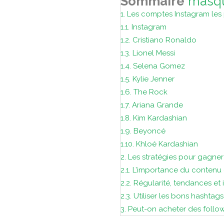
Sommaire
masq
1.
Les comptes Instagram les p
1.1.
Instagram
1.2.
Cristiano Ronaldo
1.3.
Lionel Messi
1.4.
Selena Gomez
1.5.
Kylie Jenner
1.6.
The Rock
1.7.
Ariana Grande
1.8.
Kim Kardashian
1.9.
Beyoncé
1.10.
Khloé Kardashian
2.
Les stratégies pour gagne
2.1.
L’importance du contenu 
2.2.
Régularité, tendances et
2.3.
Utiliser les bons hashtags
3.
Peut-on acheter des follo